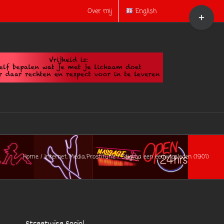
Toggle
Over mij
English
Sliding
Bar
Area
Home
Internet
Media
Prostitutie
Stigma een eeuw geleden (1901)