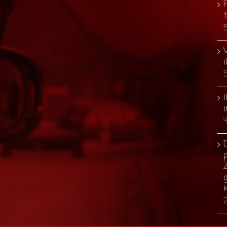
i
I
i
p
g
2