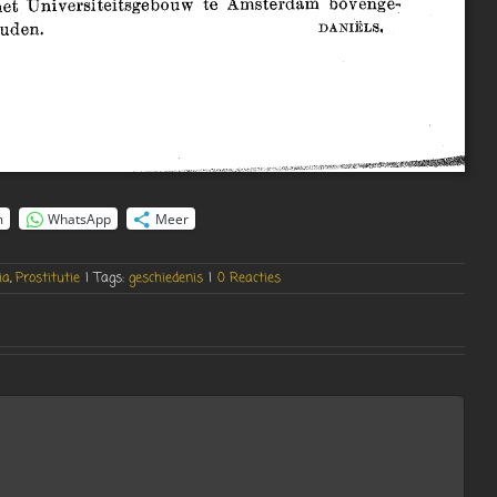
m
WhatsApp
Meer
ia
,
Prostitutie
|
Tags:
geschiedenis
|
0 Reacties