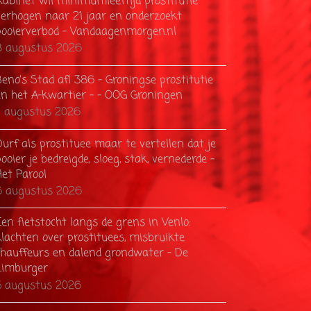
Kabinet wil minimumleeftijd prostitutie
verhogen naar 21 jaar en onderzoekt
pooierverbod - Vandaagenmorgen.nl
8 augustus 2026
eno’s Stad afl 386 – Groningse prostitutie
en het A-kwartier – - OOG Groningen
7 augustus 2026
urf als prostituee maar te vertellen dat je
ooier je bedreigde, sloeg, stak, vernederde -
Het Parool
6 augustus 2026
en fietstocht langs de grens in Venlo:
klachten over prostituees, misbruikte
chauffeurs en dalend grondwater - De
Limburger
5 augustus 2026