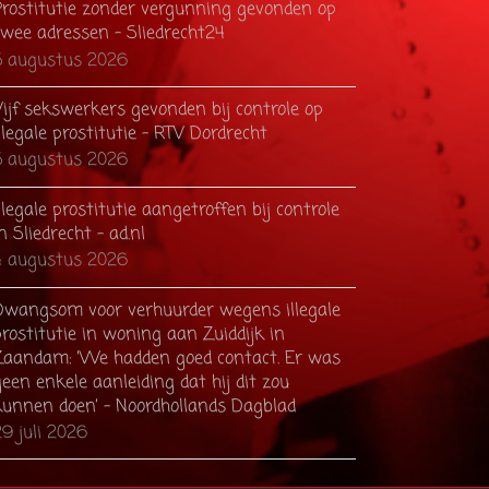
Prostitutie zonder vergunning gevonden op
twee adressen - Sliedrecht24
5 augustus 2026
Vijf sekswerkers gevonden bij controle op
llegale prostitutie - RTV Dordrecht
5 augustus 2026
llegale prostitutie aangetroffen bij controle
n Sliedrecht - ad.nl
4 augustus 2026
Dwangsom voor verhuurder wegens illegale
rostitutie in woning aan Zuiddijk in
Zaandam: ’We hadden goed contact. Er was
een enkele aanleiding dat hij dit zou
kunnen doen’ - Noordhollands Dagblad
9 juli 2026