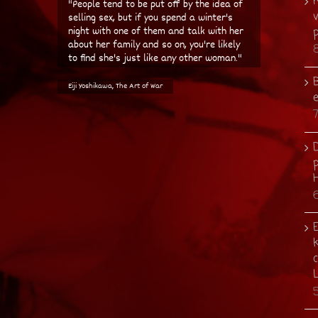
"People tend to be put off by the idea of
selling sex, but if you spend a winter's
night with one of them and talk with her
about her family and so on, you're likely
to find she's just like any other woman."
B
Eiji Yoshikawa, The Art of War
D
p
E