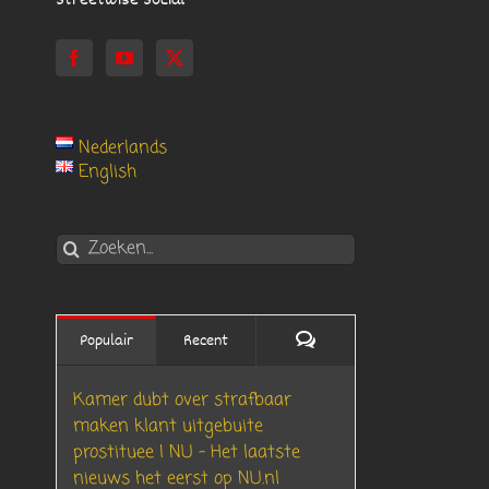
Streetwise Social
Nederlands
English
Zoeken
naar:
Reacties
Populair
Recent
Kamer dubt over strafbaar
maken klant uitgebuite
prostituee | NU – Het laatste
nieuws het eerst op NU.nl