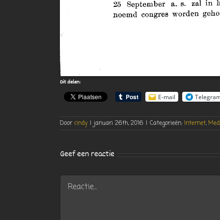
Dit delen:
E-mail
Telegra
Door
cindy
|
januari 26th, 2016
|
Categorieën:
Internet
,
Med
Geef een reactie
Reactie