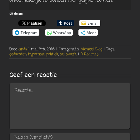
onlosmakelijk verbonden met gelijke rechten.
Dit delen:
E-mail
Telegram
WhatsApp
Meer
Door
cindy
|
mei 8th, 2016
|
Categorieën:
Aktueel
,
Blog
|
Tags:
gedachten
,
hypocrisie
,
politiek
,
sekswerk
|
0 Reacties
Geef een reactie
Reactie