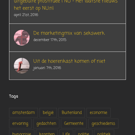
uitgebuite prostituee | NU – Het laatste nieuws
het eerst op NU.nl
april 21st, 2016
De marketingmix van sekswerk
december 17th, 2015
Uit de hoerenkast komen of niet
januari 7th, 2016
Tags
amsterdam
belgië
Buitenland
economie
ervaring
gedachten
Gemeente
geschiedenis
hypocrisie
kranten
Life
politie
politiek