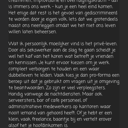
creativiteit, improvisatie en overtuigingskracht – dat
is immers ons werk – kun je een heel eind komen.
Het enige dat rest is het gevoel van gediscrimineerd
te worden door je eigen volk. Iets dat we grotendeels
naast ons neerleggen omdat we het niet ons leven
willen laten beheersen.
Wat ik persoonlijk moeilijker vind is het privé-leven.
Door als sekswerker aan de slag te gaan scheidt je
wel het kaf van het koren wat betreft je vrienden
en kennissen. Je kunt ervoor kiezen om je werk
compleet verborgen te houden en een waar
dubbelleven te leiden. Vaak kies je dan pro-forma een
beroep uit dat je gebruikt om vragen uit je omgeving
te beantwoorden. Zo zijn er veel verpleegsters.
Handig vanwege de nachtdiensten. Maar ook
serveersters, bar of cafe personeel, of
administratieve medewerkers op kantoren waar
nooit iemand van gehoord heeft. Of je hebt er een
klein, vaak freelance, baantje bij en vertelt erover
alsof het je hoofdinkomen is.