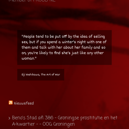
Member of PROUD NL
"Every hooker I ever speak to tells me that it
beats the hell out of waitressing."
Woody Allen, Deconstructing Harry
Nieuwsfeed
Beno’s Stad afl 386 – Groningse prostitutie en het
A-kwartier – - OOG Groningen