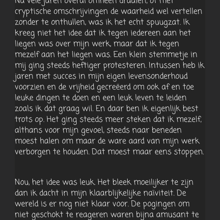
Na vele jaren overal omheen draaien, of met
cryptische omschrijvingen de waarheid wel vertellen
zonder te onthullen, was ik het echt spuugzat. Ik
kreeg niet het idee dat ik tegen iedereen aan het
liegen was over mijn werk, maar dat ik tegen
mezelf aan het liegen was. Een klein stemmetje in
mij ging steeds heftiger protesteren. Intussen heb ik
jaren met succes in mijn eigen levensonderhoud
voorzien en de vrijheid gecreëerd om ook af en toe
leuke dingen te doen en een leuk leven te leiden
zoals ik dat graag wil. En daar ben ik eigenlijk best
trots op. Het ging steeds meer steken dat ik mezelf,
althans voor mijn gevoel, steeds naar beneden
moest halen om maar de ware aard van mijn werk
verborgen te houden. Dat moest maar eens stoppen.
Nou, het idee was leuk. Het bleek moeilijker te zijn
dan ik dacht in mijn klaarblijkelijke naïviteit. De
wereld is er nog niet klaar voor. De pogingen om
niet geschokt te reageren waren bijna amusant te