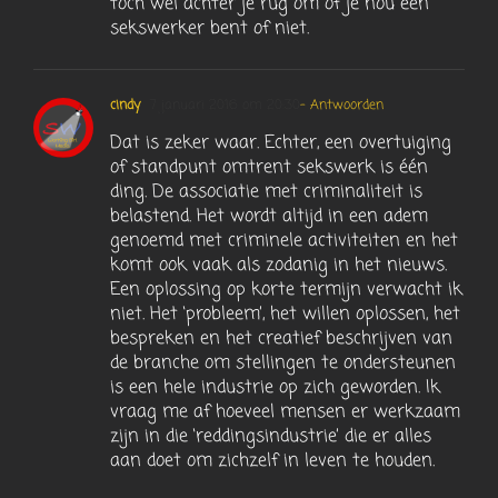
toch wel achter je rug om of je nou een
sekswerker bent of niet.
cindy
7 januari 2016 om 20:30
- Antwoorden
Dat is zeker waar. Echter, een overtuiging
of standpunt omtrent sekswerk is één
ding. De associatie met criminaliteit is
belastend. Het wordt altijd in een adem
genoemd met criminele activiteiten en het
komt ook vaak als zodanig in het nieuws.
Een oplossing op korte termijn verwacht ik
niet. Het ‘probleem’, het willen oplossen, het
bespreken en het creatief beschrijven van
de branche om stellingen te ondersteunen
is een hele industrie op zich geworden. Ik
vraag me af hoeveel mensen er werkzaam
zijn in die ‘reddingsindustrie’ die er alles
aan doet om zichzelf in leven te houden.