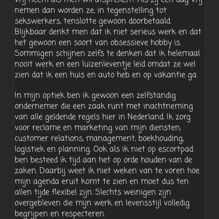
vrij neem als men wil afspreken? Als zij een dag vrij
nemen dan worden ze, in tegenstelling tot
sekswerkers, tenslotte gewoon doorbetaald.
Blijkbaar denkt men dat ik niet serieus werk en dat
het gewoon een soort van obsessieve hobby is.
Sommigen schijnen zelfs te denken dat ik helemaal
nooit werk en een luizenleventje leid omdat ze wel
zien dat ik een huis en auto heb en op vakantie ga.
In mijn optiek ben ik gewoon een zelfstandig
ondernemer die een zaak runt met inachtneming
van alle geldende regels hier in Nederland. Ik zorg
voor reclame en marketing van mijn diensten,
customer relations, management, boekhouding,
logistiek en planning. Ook als ik niet op escortpad
ben besteed ik tijd aan het op orde houden van de
zaken. Daarbij weet ik niet weken van te voren hoe
mijn agenda eruit komt te zien en moet dus ten
allen tijde flexibel zijn. Slechts weinigen zijn
overgebleven die mijn werk en levensstijl volledig
begrijpen en respecteren.