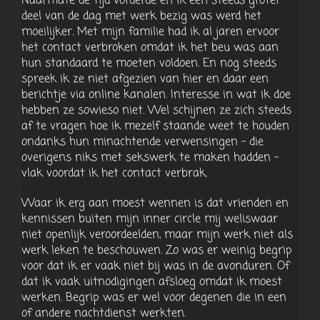
Naarmate de tijd vorderde en ik een steeds groter
deel van de dag met werk bezig was werd het
moeilijker. Met mijn familie had ik al jaren ervoor
het contact verbroken omdat ik het beu was aan
hun standaard te moeten voldoen. En nog steeds
spreek ik ze niet afgezien van hier en daar een
berichtje via online kanalen. Interesse in wat ik doe
hebben ze sowieso niet. Wel schijnen ze zich steeds
af te vragen hoe ik mezelf staande weet te houden
ondanks hun minachtende verwensingen – die
overigens niks met sekswerk te maken hadden –
vlak voordat ik het contact verbrak.
Waar ik erg aan moest wennen is dat vrienden en
kennissen buiten mijn inner circle mij weliswaar
niet openlijk veroordeelden, maar mijn werk niet als
werk leken te beschouwen. Zo was er weinig begrip
voor dat ik er vaak niet bij was in de avonduren. Of
dat ik vaak uitnodigingen afsloeg omdat ik moest
werken. Begrip was er wel voor degenen die in een
of andere nachtdienst werkten.