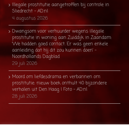
Illegale prostitutie aangetroffen bij controle in
Sliedrecht - AD.nl
4 augustus 2026
Dwangsom voor verhuurder wegens illegale
prostitutie in woning aan Zuiddijk in Zaandam:
’We hadden goed contact. Er was geen enkele
aanleiding dat hij dit zou kunnen doen’ -
Noordhollands Dagblad
29 juli 2026
Moord om liefdesdrama en verbannen om
prostitutie: nieuw boek onthult 40 bijzondere
verhalen uit Den Haag | Foto - AD.nl
28 juli 2026