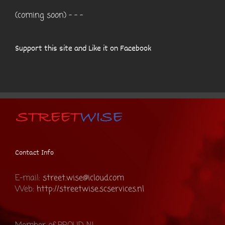
(coming soon) - - -
Support this site and Like it on Facebook
Contact Info
E-mail:
street.wise@icloud.com
Web:
http://streetwise.scservices.nl