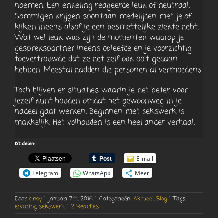
noemen. Een enkeling reageerde leuk of neutraal.
Sommigen krijgen spontaan medelijden met je of
kijken ineens alsof je een besmettelijke ziekte hebt.
Wat wel leuk was zijn de momenten waarop je
gesprekspartner ineens opleefde en je voorzichtig
toevertrouwde dat ze het zelf ook ooit gedaan
hebben. Meestal hadden die personen al vermoedens.
Toch blijven er situaties waarin je het beter voor
jezelf kunt houden omdat het gewoonweg in je
nadeel gaat werken. Beginnen met sekswerk is
makkelijk. Het volhouden is een heel ander verhaal.
Dit delen:
E-mail
Telegram
WhatsApp
Meer
Door
cindy
|
januari 7th, 2016
|
Categorieën:
Aktueel
,
Blog
|
Tags:
ervaring
,
sekswerk
|
2 Reacties