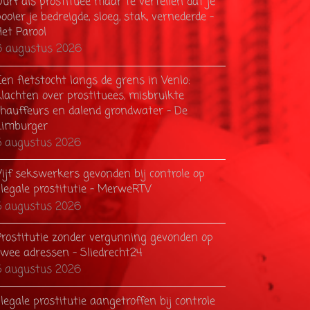
urf als prostituee maar te vertellen dat je
ooier je bedreigde, sloeg, stak, vernederde -
Het Parool
6 augustus 2026
en fietstocht langs de grens in Venlo:
klachten over prostituees, misbruikte
chauffeurs en dalend grondwater - De
Limburger
5 augustus 2026
Vijf sekswerkers gevonden bij controle op
llegale prostitutie - MerweRTV
5 augustus 2026
Prostitutie zonder vergunning gevonden op
twee adressen - Sliedrecht24
5 augustus 2026
llegale prostitutie aangetroffen bij controle