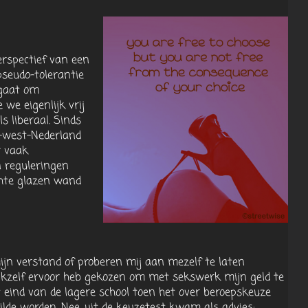
erspectief van een
 pseudo-tolerantie
 gaat om
we eigenlijk vrij
ls liberaal. Sinds
d-west-Nederland
r vaak
n reguleringen
ichte glazen wand
jn verstand of proberen mij aan mezelf te laten
en ikzelf ervoor heb gekozen om met sekswerk mijn geld te
t eind van de lagere school toen het over beroepskeuze
ilde worden. Nee, uit de keuzetest kwam als advies: