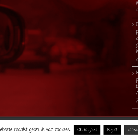
i
p
g
2
b
2
d
ebsite maakt gebruik van cookies.
Ok, is goed
Reject
cookie