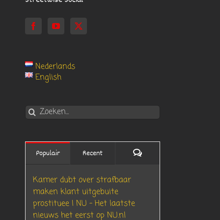
Streetwise Social
Nederlands
English
Zoeken
naar:
Reacties
Populair
Recent
Kamer dubt over strafbaar
maken klant uitgebuite
prostituee | NU – Het laatste
nieuws het eerst op NU.nl