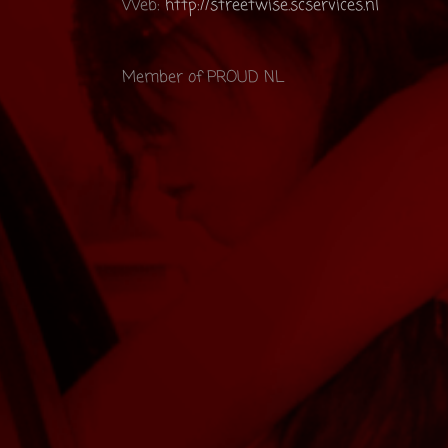
Web:
http://streetwise.scservices.nl
Member of PROUD NL