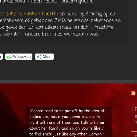
emands opvattingen respect ondermijnend.
aan seks te danken heeft
) ben ik al regelmatig op de
geblokkeerd of gebanned. Zelfs belerende, bekerende en
ox gevonden. En dat alleen maar omdat ik trachtte
d toen ik in andere branches werkzaam was.
m
WhatsApp
Meer
B
"People tend to be put off by the idea of
selling sex, but if you spend a winter's
night with one of them and talk with her
about her family and so on, you're likely
to find she's just like any other woman."