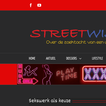
Ga
Facebook
YouTube
naar
inhoud
HOME
AKTUEEL
DOSSIERS
LIFESTYLE
Sekswerk als keuze