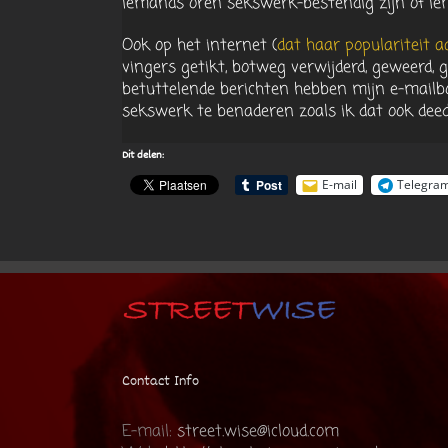
iemands oren sekswerk-bestendig zijn of i
Ook op het internet (
dat haar populariteit 
vingers getikt, botweg verwijderd, geweerd, 
betuttelende berichten hebben mijn e-mailb
sekswerk te benaderen zoals ik dat ook dee
Dit delen:
E-mail
Telegra
Contact Info
E-mail:
street.wise@icloud.com