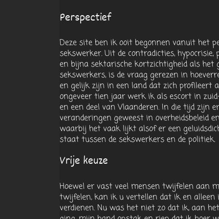
Perspectief
Deze site ben ik ooit begonnen vanuit het p
sekswerker. Uit de contradicties, hypocrisie,
en bijna sektarische kortzichtigheid als het
sekswerkers, is de vraag gerezen in hoeverre 
en gelijk zijn in een land dat zich profileert a
ongeveer tien jaar werk ik als escort in zui
en een deel van Vlaanderen. In die tijd zijn e
veranderingen geweest in overheidsbeleid e
waarbij het vaak lijkt alsof er een geluidsd
staat tussen de sekswerkers en de politiek.
Vrije keuze
Hoewel er vast veel mensen twijfelen aan mi
twijfelen, kan ik u vertellen dat ik en alle
verdienen. Nu was het niet zo dat ik, aan he
ging, mijn hand opstak en riep dat ik hoer w