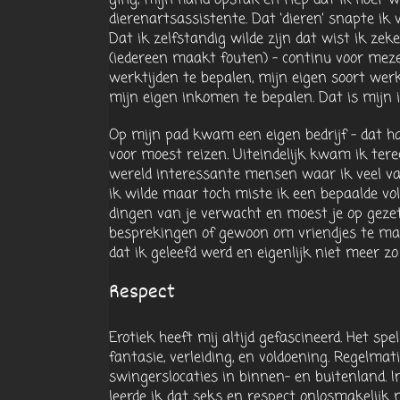
dierenartsassistente. Dat ‘dieren’ snapte ik 
Dat ik zelfstandig wilde zijn dat wist ik ze
(iedereen maakt fouten) – continu voor meze
werktijden te bepalen, mijn eigen soort werk 
mijn eigen inkomen te bepalen. Dat is mijn id
Op mijn pad kwam een eigen bedrijf – dat ha
voor moest reizen. Uiteindelijk kwam ik tere
wereld interessante mensen waar ik veel van
ik wilde maar toch miste ik een bepaalde v
dingen van je verwacht en moest je op gezet
besprekingen of gewoon om vriendjes te make
dat ik geleefd werd en eigenlijk niet meer zo 
Respect
Erotiek heeft mij altijd gefascineerd. Het 
fantasie, verleiding, en voldoening. Regelma
swingerslocaties in binnen- en buitenland. 
leerde ik dat seks en respect onlosmakelijk