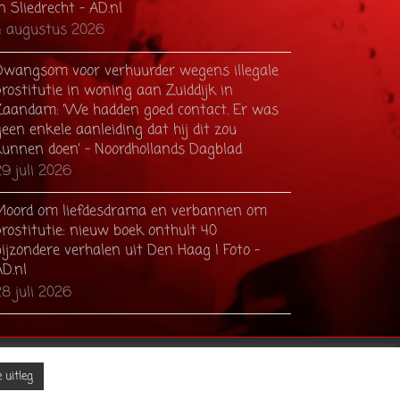
n Sliedrecht - AD.nl
4 augustus 2026
Dwangsom voor verhuurder wegens illegale
rostitutie in woning aan Zuiddijk in
Zaandam: ’We hadden goed contact. Er was
een enkele aanleiding dat hij dit zou
kunnen doen’ - Noordhollands Dagblad
9 juli 2026
Moord om liefdesdrama en verbannen om
prostitutie: nieuw boek onthult 40
ijzondere verhalen uit Den Haag | Foto -
AD.nl
8 juli 2026
Facebook
YouTube
 uitleg