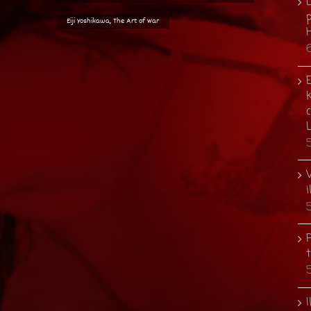
D
p
Eiji Yoshikawa, The Art of War
E
i
I