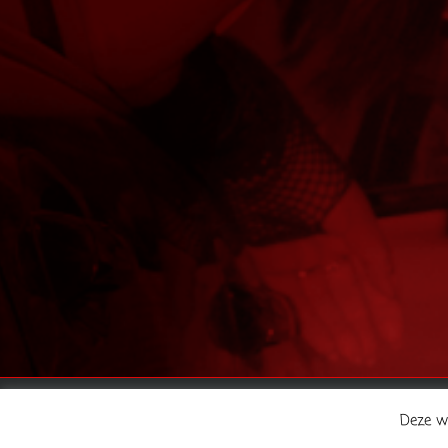
©2015 SCS |
Disclaimer
|
Privacy beleid | All Rights Reserve
Deze w