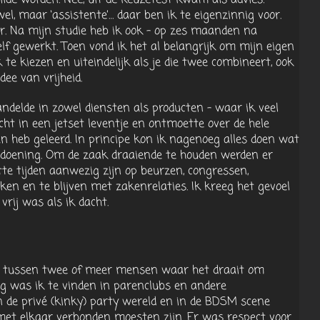
wel, maar ‘assistente’… daar ben ik te eigenzinnig voor.
ker. Na mijn studie heb ik ook – op zes maanden na
lf gewerkt. Toen vond ik het al belangrijk om mijn eigen
te kiezen en uiteindelijk als je die twee combineert, ook
ee van vrijheid.
ndelde in zowel diensten als producten – waar ik veel
cht in een jetset leventje en ontmoette over de hele
 heb geleerd. In principe kon ik nagenoeg alles doen wat
oldoening. Om de zaak draaiende te houden werden er
te tijden aanwezig zijn op beurzen, congressen,
n en te blijven met zakenrelaties. Ik kreeg het gevoel
vrij was als ik dacht.
spel tussen twee of meer mensen waar het draait om
tig was ik te vinden in parenclubs en andere
In de privé (kinky) party wereld en in de BDSM scene
 met elkaar verbonden moesten zijn. Er was respect voor