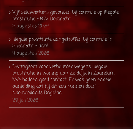
Vijf sekswerkers gevonden bij controle op illegale
prostitutie - RTV Dordrecht
5 augustus 2026
Illegale prostitutie aangetroffen bij controle in
Sliedrecht - ad.nl
4 augustus 2026
Dwangsom voor verhuurder wegens illegale
prostitutie in woning aan Zuiddijk in Zaandam:
’We hadden goed contact. Er was geen enkele
aanleiding dat hij dit zou kunnen doen’ -
Noordhollands Dagblad
29 juli 2026