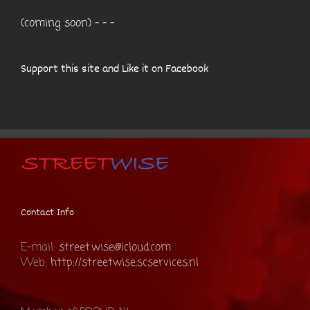
(coming soon) - - -
Support this site and Like it on Facebook
Contact Info
E-mail:
street.wise@icloud.com
Web:
http://streetwise.scservices.nl