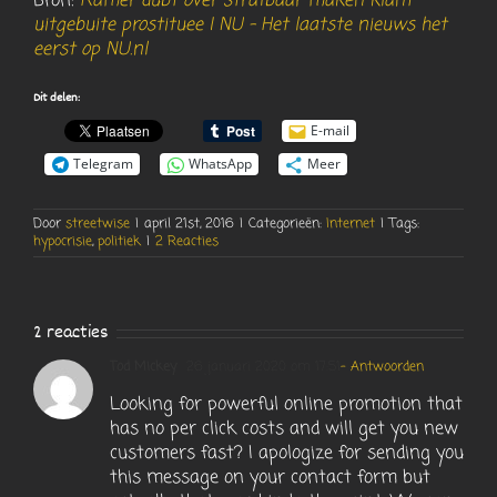
Bron:
Kamer dubt over strafbaar maken klant
uitgebuite prostituee | NU – Het laatste nieuws het
eerst op NU.nl
Dit delen:
E-mail
Telegram
WhatsApp
Meer
Door
streetwise
|
april 21st, 2016
|
Categorieën:
Internet
|
Tags:
hypocrisie
,
politiek
|
2 Reacties
2 reacties
Tod Mickey
26 januari 2020 om 17:51
- Antwoorden
Looking for powerful online promotion that
has no per click costs and will get you new
customers fast? I apologize for sending you
this message on your contact form but