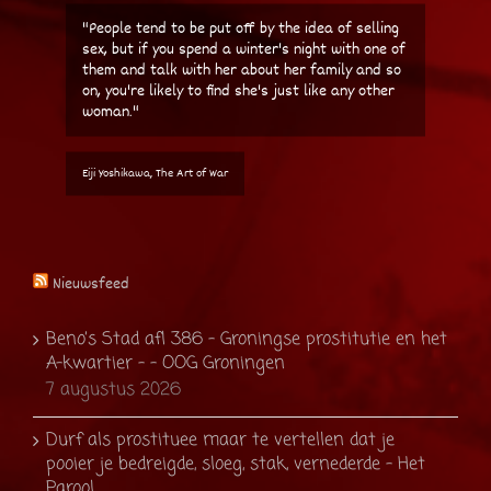
"People tend to be put off by the idea of selling
sex, but if you spend a winter's night with one of
them and talk with her about her family and so
on, you're likely to find she's just like any other
woman."
Eiji Yoshikawa, The Art of War
Nieuwsfeed
Beno’s Stad afl 386 – Groningse prostitutie en het
A-kwartier – - OOG Groningen
7 augustus 2026
Durf als prostituee maar te vertellen dat je
pooier je bedreigde, sloeg, stak, vernederde - Het
Parool