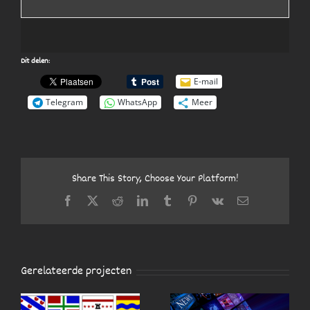
Dit delen:
E-mail
Telegram
WhatsApp
Meer
Share This Story, Choose Your Platform!
Facebook
X
Reddit
LinkedIn
Tumblr
Pinterest
Vk
E-
mail
Gerelateerde projecten