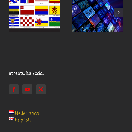
S
DE MEDIA IN BEELD
UIT DE KRANT
Streetwise Social
Nederlands
English