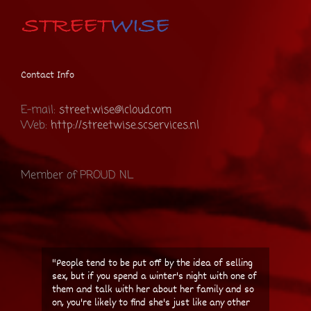
Contact Info
E-mail:
street.wise@icloud.com
Web:
http://streetwise.scservices.nl
Member of PROUD NL
"Every hooker I ever speak to tells me that it
beats the hell out of waitressing."