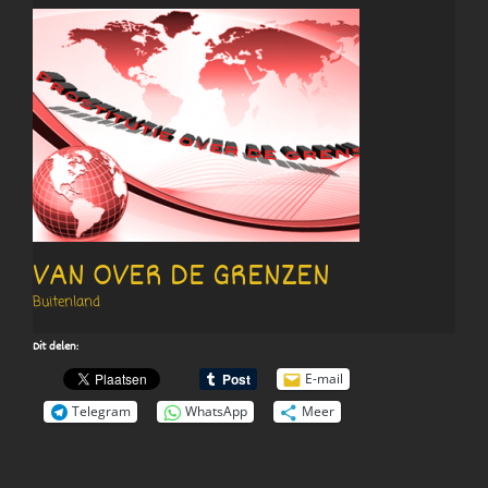
VAN OVER DE GRENZEN
Buitenland
Dit delen:
E-mail
Telegram
WhatsApp
Meer