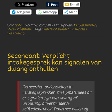
E-mail
Telegram
WhatsApp
Meer
Door
cindy
|
december 23rd, 2015
|
Categorieën:
Aktueel
,
Kranten
,
Media
,
Prostitutie
|
Tags:
Buitenland
,
kranten
|
0 Reacties
Lees meer
Secondant: Verplicht
intakegesprek kan signalen van
dwang onthullen
Gemeenten onderzoeken in
intakegesprekken met prostituees of
er signalen zijn van dwang of
uitbuiting, of verminderde
zelfredzaamheid. Daarmee willen zij