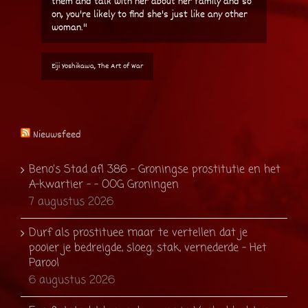
them and talk with her about her family and so
on, you're likely to find she's just like any other
woman."
Eiji Yoshikawa, The Art of War
Nieuwsfeed
Beno’s Stad afl 386 – Groningse prostitutie en het
A-kwartier – - OOG Groningen
7 augustus 2026
Durf als prostituee maar te vertellen dat je
pooier je bedreigde, sloeg, stak, vernederde - Het
Parool
6 augustus 2026