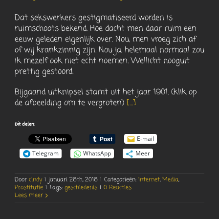
Dat sekswerkers gestigmatiseerd worden is
ruimschoots bekend. Hoe dacht men daar ruim een
eeuw geleden eigenlijk over. Nou, men vroeg zich af
of wij krankzinnig zijn. Nou ja, helemaal normaal zou
ik mezelf ook niet echt noemen. Wellicht hooguit
prettig gestoord.
Bijgaand uitknipsel stamt uit het jaar 1901. (klik op
de afbeelding om te vergroten)
[…]
Dit delen:
E-mail
Telegram
WhatsApp
Meer
Door
cindy
|
januari 26th, 2016
|
Categorieën:
Internet
,
Media
,
Prostitutie
|
Tags:
geschiedenis
|
0 Reacties
Lees meer