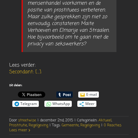
mensenhandel voorkomen en de
positie van prostituees verbeteren.
Maar zulke gesprekken zijn niet zo
eenvoudig, constateren Maite
Verhoeven en Elmarije van Straalen.
Hoe bijvoorbeeld om te gaan met de
privacy van sekswerkers?
Lees verder:
Secondant:
[…]
Dit delen:
E-mail
Telegram
WhatsApp
Meer
Door
streetwise
|
december 2nd, 2015
|
Categorieën:
Aktueel
,
Prostitutie
,
Regelgeving
|
Tags:
Gemeente
,
Regelgeving
|
0 Reacties
Lees meer