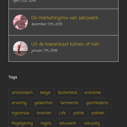
april 21st, 2016
De marketingmix van sekswerk
december 17th, 2015
Uit de hoerenkast komen of niet
januari 7th, 2016
Tags
amsterdam
belgië
Buitenland
economie
ervaring
gedachten
Gemeente
geschiedenis
hypocrisie
kranten
Life
politie
politiek
Regelgeving
regels
sekswerk
sekszorg