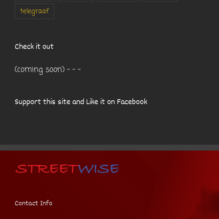
telegraaf
Check it out
(coming soon) - - -
Support this site and Like it on Facebook
Contact Info