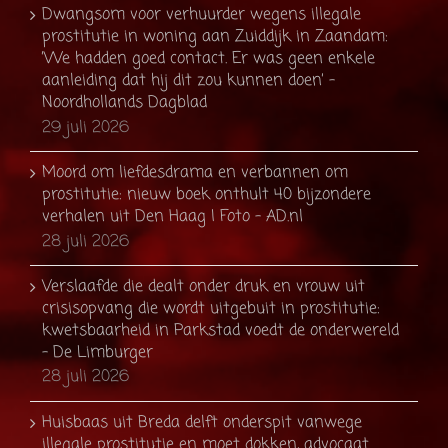
Dwangsom voor verhuurder wegens illegale
prostitutie in woning aan Zuiddijk in Zaandam:
’We hadden goed contact. Er was geen enkele
aanleiding dat hij dit zou kunnen doen’ -
Noordhollands Dagblad
29 juli 2026
Moord om liefdesdrama en verbannen om
prostitutie: nieuw boek onthult 40 bijzondere
verhalen uit Den Haag | Foto - AD.nl
28 juli 2026
Verslaafde die dealt onder druk en vrouw uit
crisisopvang die wordt uitgebuit in prostitutie:
kwetsbaarheid in Parkstad voedt de onderwereld
- De Limburger
28 juli 2026
Huisbaas uit Breda delft onderspit vanwege
illegale prostitutie en moet dokken, advocaat