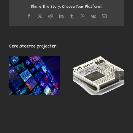
Share This Story, Choose Your Platform!
Facebook
X
Reddit
LinkedIn
Tumblr
Pinterest
Vk
E-
mail
Gerelateerde projecten
VAN HET INTERNET
D
UIT DE KRANT
GEPLUKT