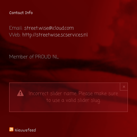
Contact Info
Email:
street.wise@icloud.com
Web:
http://streetwise.scservices.nl
Member of PROUD NL
×
Incorrect slider name. Please make sure
to use a valid slider slug.
Nieuwsfeed