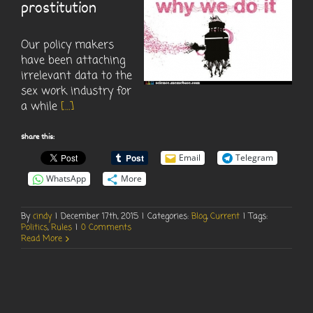
prostitution
Our policy makers
have been attaching
irrelevant data to the
sex work industry for
a while
[…]
Share this:
Email
Telegram
WhatsApp
More
By
cindy
|
December 17th, 2015
|
Categories:
Blog
,
Current
|
Tags:
Politics
,
Rules
|
0 Comments
Read More